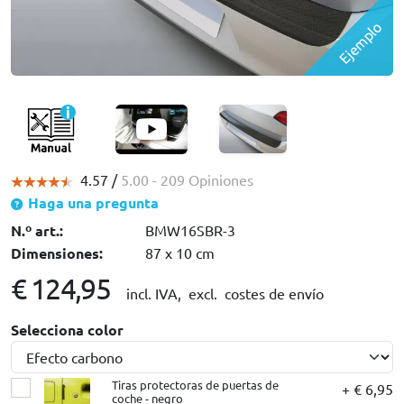
Ejemplo
4.57 /
5.00
- 209 Opiniones
Haga una pregunta
N.º art.:
BMW16SBR-3
Dimensiones:
87 x 10 cm
€ 124,95
incl. IVA,
excl. costes de envío
Selecciona color
Tiras protectoras de puertas de
+ € 6,95
coche - negro