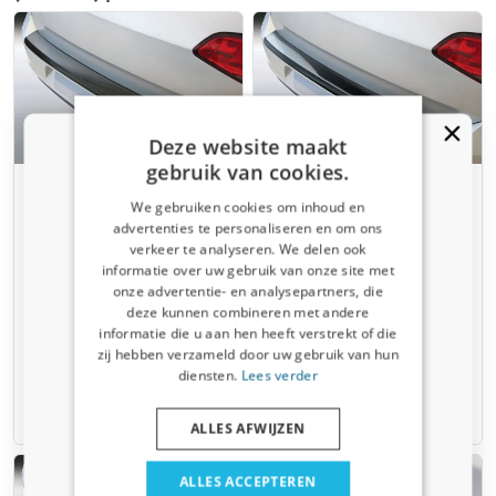
Deze website maakt
gebruik van cookies.
Protector de parachoques
Protector de parachoques
We gebruiken cookies om inhoud en
trasero compatible con
trasero compatible con
advertenties te personaliseren en om ons
BMW Serie 4 Coupé (F32)
BMW Serie 4 Coupé (F32)
verkeer te analyseren. We delen ook
2013-presente ABS efecto
2013-presente ABS negro
¿Recibiste un código de descuento
informatie over uw gebruik van onze site met
carbono
brillo
del 5%?
onze advertentie- en analysepartners, die
SE, ES, Sport y Luxury
M Sport, M4
deze kunnen combineren met andere
Suscríbete ahora a nuestro boletín y
informatie die u aan hen heeft verstrekt of die
benefíciate. Tu código de descuento es válido
zij hebben verzameld door uw gebruik van hun
€ 124,95
€ 124,95
por 3 días.
diensten.
Lees verder
correo electrónico
6-8 semanas
6-8 semanas
ALLES AFWIJZEN
Sí, quiero mi descuento.
ALLES ACCEPTEREN