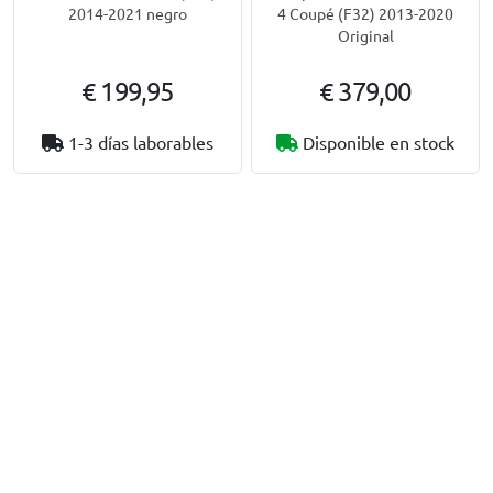
4 Coupé (F32) 2013-2020
2014-2021 negro
Original
€ 199,95
€ 379,00
1-3 días laborables
Disponible en stock
Alerón de techo
Portabicicletas de portón
compatible con BMW Serie
para BMW Serie 4 Coupé
4 Coupé (F32) 2013-2020
(F32) 2013-2020 Yakima
HalfBack 2
Para 2 bicicletas estándar o 2
bicicletas de montaña
No apto para bicicletas eléctricas