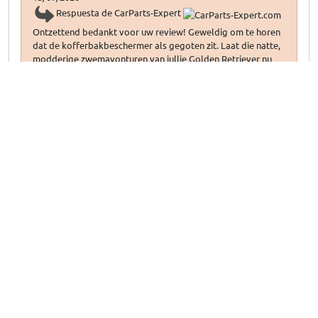
Respuesta de CarParts-Expert
Ontzettend bedankt voor uw review! Geweldig om te horen
dat de kofferbakbeschermer als gegoten zit. Laat die natte,
modderige zwemavonturen van jullie Golden Retriever nu
maar komen!
Susanna G
, 13/07/2026
Kofferraumschutz passend für Range Rover Velar
(L560) 2017-heute Kleinmetall Starliner Deluxe -
schwarze Nähte
Angeblich zum Velar passend
Angeblich zum Velar passend. Passt aber nicht. Die
Befestigung auf dem Foto ist auch anders, als in
Wirklichkeit.