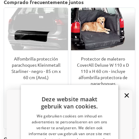
Comprado frecuentemente juntos
Alfombrilla protección
Protector de maletero
parachoques Kleinmetall
CoverAll Deluxe W 110 x D
Starliner - negro - 85 cm x
110 x H 60 cm - incluye
60 cm (AnxL)
alfombrilla protectora de
parachoques
An 110 x F 110 x Al 60 cm
Deze website maakt
€ 21,00
€ 89,50
gebruik van cookies.
We gebruiken cookies om inhoud en
Disponible en stock
Disponible en stock
advertenties te personaliseren en om ons
verkeer te analyseren. We delen ook
¿Recibiste un código de descuento
informatie over uw gebruik van onze site met
Otras Fundas de maletero para Alfa Romeo Stelvio
del 5%?