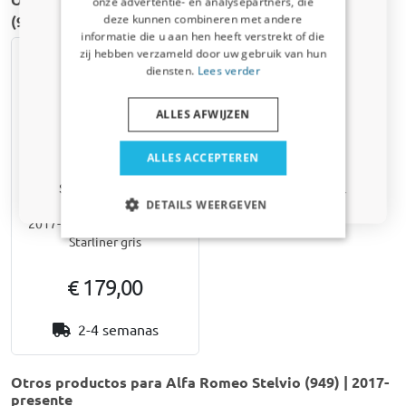
onze advertentie- en analysepartners, die
deze kunnen combineren met andere
(949) | 2017-presente
Suscríbete ahora a nuestro boletín y
informatie die u aan hen heeft verstrekt of die
benefíciate. Tu código de descuento es válido
zij hebben verzameld door uw gebruik van hun
por 3 días.
diensten.
Lees verder
correo electrónico
ALLES AFWIJZEN
Sí, quiero mi descuento.
ALLES ACCEPTEREN
Protector de maletero para
Solo actualizaciones y ofertas relevantes para tu coche.
DETAILS WEERGEVEN
Alfa Romeo Stelvio (949)
2017-presente Kleinmetall
Starliner gris
€ 179,00
2-4 semanas
Otros productos para Alfa Romeo Stelvio (949) | 2017-
presente