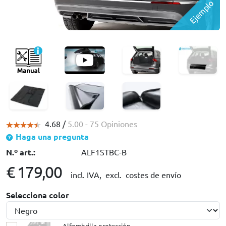
Ejemplo
4.68 /
5.00
- 75 Opiniones
Haga una pregunta
N.º art.:
ALF1STBC-B
€ 179,00
incl. IVA,
excl. costes de envío
Selecciona color
Alfombrilla protección