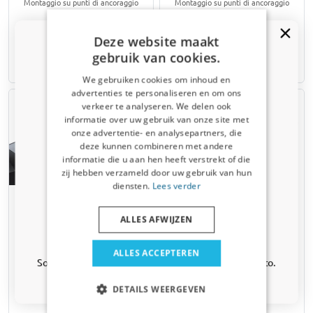
Montaggio su punti di ancoraggio
Montaggio su punti di ancoraggio
fissi
fissi
€ 328,00
€ 328,00
Deze website maakt
gebruik van cookies.
3-5 giorni lavorativi
3-5 giorni lavorativi
We gebruiken cookies om inhoud en
advertenties te personaliseren en om ons
verkeer te analyseren. We delen ook
informatie over uw gebruik van onze site met
Ricevi un codice sconto del 5%
onze advertentie- en analysepartners, die
deze kunnen combineren met andere
Iscriviti alla newsletter e risparmia subito! Lo
informatie die u aan hen heeft verstrekt of die
sconto scade tra 3 giorni.
zij hebben verzameld door uw gebruik van hun
Email address
diensten.
Lees verder
Barre da tetto compatibili
Barre da tetto per BMW 1
con BMW Serie 1 Coupé
Series (E81) 2007-2011 3
ALLES AFWIJZEN
(E82) 2007-2011 2 porte
porte Twinny Load alluminio
Sì, voglio il mio sconto
Green Valley Easy One Evo
Montaggio su punti di ancoraggio
nero
ALLES ACCEPTEREN
fissi
Solo aggiornamenti e offerte rilevanti per la tua auto.
Montaggio su punti di fissaggio fissi
Inclusi i modelli con tetto in vetro
DETAILS WEERGEVEN
€ 83,00
€ 167,00