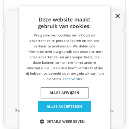
€ 99,95
€ 99,95
Deze website maakt
7-15 giorni lavorativi
7-15 giorni lavorativi
gebruik van cookies.
We gebruiken cookies om inhoud en
advertenties te personaliseren en om ons
verkeer te analyseren. We delen ook
informatie over uw gebruik van onze site met
Ricevi un codice sconto del 5%
onze advertentie- en analysepartners, die
deze kunnen combineren met andere
Iscriviti alla newsletter e risparmia subito! Lo
informatie die u aan hen heeft verstrekt of die
sconto scade tra 3 giorni.
zij hebben verzameld door uw gebruik van hun
Email address
Copriauto per Volkswagen
Copriauto per Volkswagen
diensten.
Lees verder
Sharan I (7M) 1995-2010
Sharan I (7M) 1995-2010
Interno Elasticizzato Plus XL
Tutto tempo Base XL argento
ALLES AFWIJZEN
rosso
Sì, voglio il mio sconto
€ 69,95
€ 99,95
ALLES ACCEPTEREN
Solo aggiornamenti e offerte rilevanti per la tua auto.
Data di spedizione prevista:
7-15 giorni lavorativi
13 agosto 2026
DETAILS WEERGEVEN