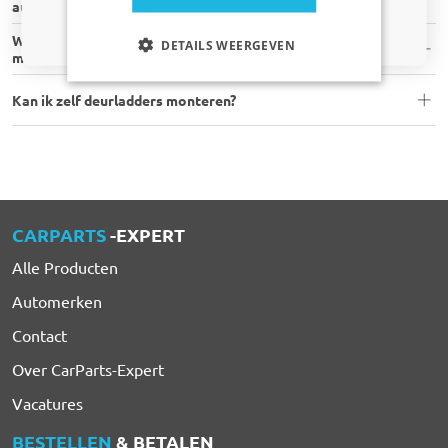
auto?
Nee dankje, ik wil geen korting
Welk gereedschap heb ik nodig om deurladders zelf te
DETAILS WEERGEVEN
monteren?
Kan ik zelf deurladders monteren?
CARPARTS
-EXPERT
Alle Producten
Automerken
Contact
Over CarParts-Expert
Vacatures
BESTELLEN
& BETALEN