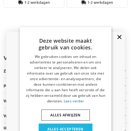
1-2 werkdagen
1-2 werkdagen
Navigeer naar boven
Deze website maakt
gebruik van cookies.
We gebruiken cookies om inhoud en
Veelgestelde vragen
advertenties te personaliseren en om ons
Kortingscode van 5% ontvangen?
verkeer te analyseren. We delen ook
Zijn de deurladders op voorraad?
informatie over uw gebruik van onze site met
Vertel ons waar u voor winkelt om uw korting te
onze advertentie- en analysepartners, die
ontvangen. Ik winkel voor mijn:
deze kunnen combineren met andere
Past de deurladder op mijn auto?
informatie die u aan hen heeft verstrekt of die
Auto
zij hebben verzameld door uw gebruik van hun
Wat is jullie verzendtijd?
diensten.
Lees verder
Bedrijfswagen
ALLES AFWIJZEN
Wat zijn jullie verzendkosten?
Huisdier
Hoe weet ik zeker dat deze deurladders passen op mijn type
ALLES ACCEPTEREN