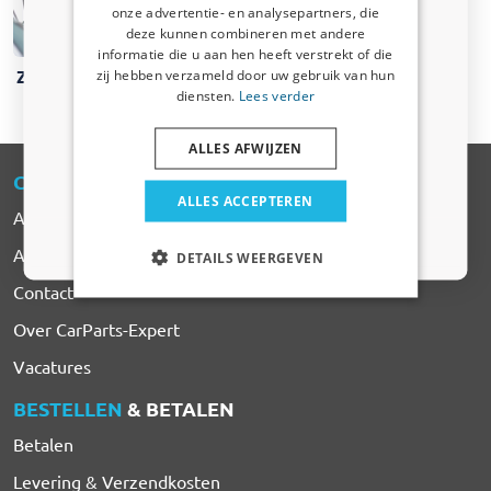
onze advertentie- en analysepartners, die
ontvangen. Ik winkel voor mijn:
deze kunnen combineren met andere
informatie die u aan hen heeft verstrekt of die
Auto
zij hebben verzameld door uw gebruik van hun
Zonneschermen
diensten.
Lees verder
Bedrijfswagen
ALLES AFWIJZEN
CARPARTS
-EXPERT
Huisdier
ALLES ACCEPTEREN
Alle Producten
Nee dankje, ik wil geen korting
Automerken
DETAILS WEERGEVEN
Contact
Over CarParts-Expert
Vacatures
BESTELLEN
& BETALEN
Betalen
Levering & Verzendkosten