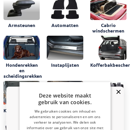
Armsteunen
Automatten
Cabrio
windschermen
Instaplijsten
Hondenrekken
Kofferbakbesche
en
scheidingsrekken
Deze website maakt
gebruik van cookies.
Kofferbakmatten
Maskerdelen
Stoelhoezen
We gebruiken cookies om inhoud en
interieur
advertenties te personaliseren en om ons
Kortingscode van 5% ontvangen?
verkeer te analyseren. We delen ook
informatie over uw gebruik van onze site met
Vertel ons waar u voor winkelt om uw korting te