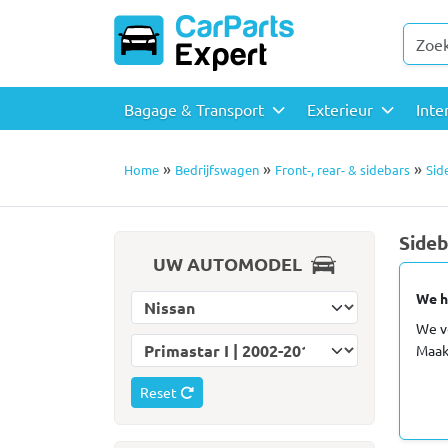
Bagage & Transport
Exterieur
Inte
»
»
»
Home
Bedrijfswagen
Front-, rear- & sidebars
Sid
Sideb
UW AUTOMODEL
We h
Selecteer automerk
We v
Selecteer automodel
Maak
Reset