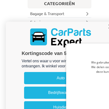
CATEGORIEËN
Bagage & Transport
Exterieur
Interieur
Bedrijfswagen
Treeplanken
Deurladders
Kortingscode van 5% ontvangen?
Front-, rear- & side bars
Vertel ons waar u voor winkelt om uw korting te
We gebruike
Frontbars
ontvangen. Ik winkel voor mijn:
We delen ook
Rearbars
deze kun
Sidebars
Auto
Stoelhoezen
Achteropstappen
Bedrijfswagen
Dakdragers
Laadruimte-bescherming
Opbergbakken
Huisdier