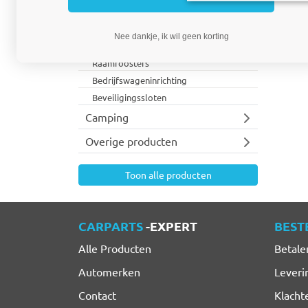
Imperialen
Verlichting
Nee dankje, ik wil geen korting
Bedrijfswagen accessoires
Raamroosters
Bedrijfswageninrichting
Beveiligingssloten
Camping
Overige producten
Toon alle producten
CARPARTS
-EXPERT
BEST
Alle Producten
Betale
Automerken
Leveri
Contact
Klacht