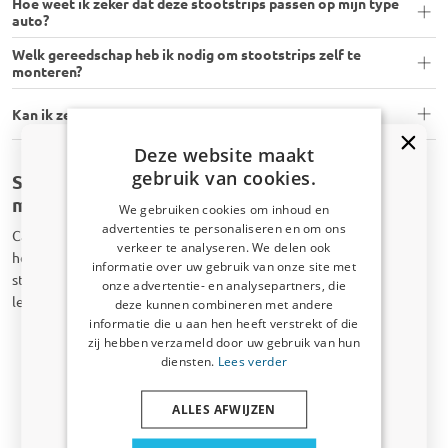
Hoe weet ik zeker dat deze stootstrips passen op mijn type
auto?
Welk gereedschap heb ik nodig om stootstrips zelf te
monteren?
Kan ik zelf stootstrips monteren?
Deze website maakt
gebruik van cookies.
Stootstrip voor uw auto van praktisch ieder
merk verkrijgbaar
We gebruiken cookies om inhoud en
advertenties te personaliseren en om ons
CarParts-Expert beschikt over een heel compleet assortiment aan
Kortingscode van 5% ontvangen?
verkeer te analyseren. We delen ook
hoogwaardige auto-accessoires. Wij kunnen bijvoorbeeld een
informatie over uw gebruik van onze site met
Vertel ons waar u voor winkelt om uw korting te
stootstrip voor uw auto van onder andere de volgende merken
onze advertentie- en analysepartners, die
ontvangen. Ik winkel voor mijn:
leveren:
deze kunnen combineren met andere
informatie die u aan hen heeft verstrekt of die
Audi;
Auto
zij hebben verzameld door uw gebruik van hun
Alfa Romeo;
diensten.
Lees verder
BMW;
Bedrijfswagen
Ford;
ALLES AFWIJZEN
Hyundai
Huisdier