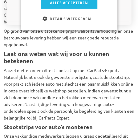
Wij hebben zowel stootlijsten van bovenstaande automerken als
ALLES ACCEPTEREN
stootlijsten van heel veel andere merken in ons assortiment. Bij
CarParts-Expert vindt u dus een zeer compleet aanbod aan
Nee dankje, ik wil geen korting
DETAILS WEERGEVEN
hoogwaardige stootstrips voor de auto tegen zeer lage prijzen.
Op grond van onze uitstekende prijs-kwaliteitsverhouding en onze
betrouwbare levering hebben wij een zeer goede reputatie
opgebouwd.
Laat ons weten wat wij voor u kunnen
betekenen
Aarzel niet en neem direct contact op met CarParts-Expert.
Natuurlijk kunt u ook de gewenste sierlijsten, zoals de stootstrip,
voor praktisch iedere auto met slechts een paar muisklikken online
in onze overzichtelijke webshop bestellen. Indien gewenst kunt u
zich door onze vakkundige en betrokken medewerkers laten
adviseren. Naast tijdige levering van hoogwaardige auto-
onderdelen speelt ook de persoonlijke begeleiding van klanten een
belangrijke rol bij CarParts-Expert.
Stootstrips voor auto’s monteren
Onze vakkundige medewerkers leggen u graag gedetailleerd uit