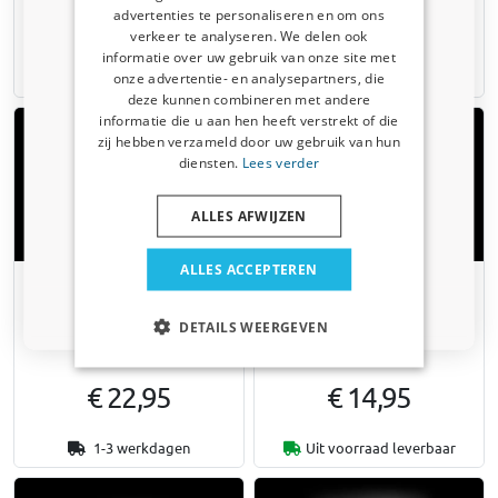
advertenties te personaliseren en om ons
€ 22,95
€ 22,95
Kortingscode van 5% ontvangen?
verkeer te analyseren. We delen ook
informatie over uw gebruik van onze site met
Vertel ons waar u voor winkelt om uw korting te
1-3 werkdagen
1-3 werkdagen
onze advertentie- en analysepartners, die
ontvangen. Ik winkel voor mijn:
deze kunnen combineren met andere
informatie die u aan hen heeft verstrekt of die
Auto
zij hebben verzameld door uw gebruik van hun
diensten.
Lees verder
Bedrijfswagen
ALLES AFWIJZEN
Huisdier
ALLES ACCEPTEREN
Steenslag reparatie set zilver
Steenslag reparatie set
Quixx
zonder lakstift Quixx
Nee dankje, ik wil geen korting
DETAILS WEERGEVEN
€ 22,95
€ 14,95
1-3 werkdagen
Uit voorraad leverbaar