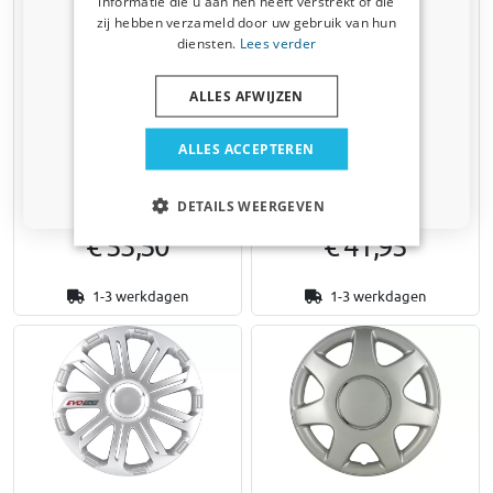
informatie die u aan hen heeft verstrekt of die
Auto
zij hebben verzameld door uw gebruik van hun
diensten.
Lees verder
Bedrijfswagen
ALLES AFWIJZEN
Huisdier
Wieldoppen Carolina 17 inch
Wieldoppen Daytona Pro 13
ALLES ACCEPTEREN
set 4-delig
inch set 4-delig
Mat donker zilver
Zilver / chroom ring
Nee dankje, ik wil geen korting
DETAILS WEERGEVEN
€ 53,50
€ 41,95
1-3 werkdagen
1-3 werkdagen