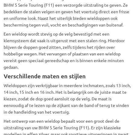
BMW 5 Serie Touring (F11) een verzorgde uitstraling te geven. Ze
bedekken de stalen velgen en geven het voertuig direct een frisse
en uniforme look. Naast het uiterlijk bieden wieldoppen ook
bescherming tegen vuil, vocht en beschadigingen van buitenaf.
Een wieldop wordt stevig op de velg bevestigd met een
klemsysteem dat vaak is uitgerust met een stalen ring. Hierdoor
blijven de doppen goed zitten, zelfs tijdens het rijden over
hobbelige wegen. Het vervangen of plaatsen van een wieldop
vereist geen speciaal gereedschap en is binnen enkele minuten
gedaan.
Verschillende maten en stijlen
Wieldoppen zijn verkrijgbaar in meerdere inchmaten, zoals 13 inch,
14 inch, 15 inch en 16 inch. Het is belangrijk om de juiste maat te
kiezen, zodat de dop goed aansluit op de velg. De maat is
eenvoudig af te lezen op de zijkant van de band of terug te vinden
in de handleiding van het voertuig.
Het ontwerp van een wieldop bepaalt voor een groot deel de
uitstraling van uw BMW 5 Serie Touring (F11). Er zijn klassieke
modellen in effen zilver, maar ook sportieve uitvoeringen in zwart