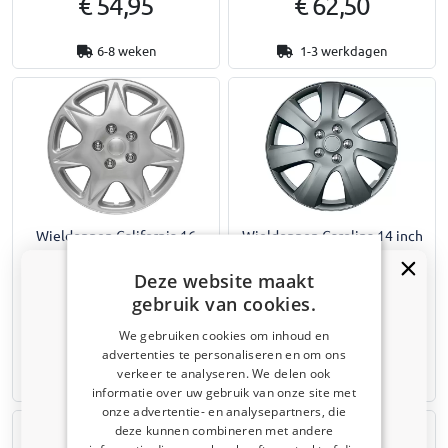
€ 54,95
€ 62,50
6-8 weken
1-3 werkdagen
Wieldoppen California 16
Wieldoppen Carolina 14 inch
inch set 4-delig
set 4-delig
Deze website maakt
Zilver
Mat donker zilver
gebruik van cookies.
€ 42,95
€ 37,95
We gebruiken cookies om inhoud en
advertenties te personaliseren en om ons
Kortingscode van 5% ontvangen?
verkeer te analyseren. We delen ook
1-3 werkdagen
1-3 werkdagen
informatie over uw gebruik van onze site met
Vertel ons waar u voor winkelt om uw korting te
onze advertentie- en analysepartners, die
ontvangen. Ik winkel voor mijn:
deze kunnen combineren met andere