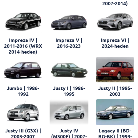
2007-2014)
Impreza IV |
Impreza V |
Impreza VI |
2011-2016 (WRX
2016-2023
2024-heden
2014-heden)
Jumbo | 1986-
Justy I | 1986-
Justy II | 1995-
1992
1995
2003
Justy III (G3X) |
Justy IV
Legacy II (BD-
2003-2007
(M300F) | 2007-
BG-BK) | 1993-