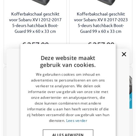
Kofferbakschaal geschikt
Kofferbakschaal geschikt
voor Subaru XV I 2012-2017
voor Subaru XV II 2017-2023
5-deurs hatchback Boot-
5-deurs hatchback Boot-
Guard 99 x 60 x 33 cm
Guard 99 x 60 x 33 cm
€ 257,00
€ 257,00
Deze website maakt
Uit voorraad leverbaar
Uit voorraad leverbaar
gebruik van cookies.
We gebruiken cookies om inhoud en
advertenties te personaliseren en om ons
Kortingscode van 5% ontvangen?
verkeer te analyseren. We delen ook
informatie over uw gebruik van onze site met
Vertel ons waar u voor winkelt om uw korting te
onze advertentie- en analysepartners, die
ontvangen. Ik winkel voor mijn:
Voorbeeld
Voorbeeld
deze kunnen combineren met andere
informatie die u aan hen heeft verstrekt of die
Auto
Kofferbakbescherming
Kofferbakbescherming
zij hebben verzameld door uw gebruik van hun
geschikt voor Subaru
geschikt voor Subaru
diensten.
Lees verder
Forester III (SH) 2008-2013
Forester III (SH) 2008-2013
Bedrijfswagen
Kleinmetall Starliner - grijs
Kleinmetall Starliner - zwart
ALLES AFWIJZEN