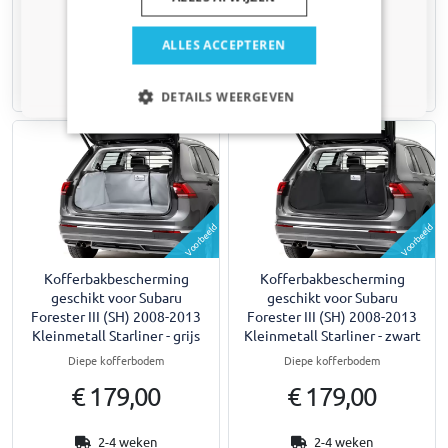
Hoge kofferbodem
Hoge kofferbodem
Huisdier
€ 179,00
€ 179,00
ALLES ACCEPTEREN
Nee dankje, ik wil geen korting
2-4 weken
2-4 weken
DETAILS WEERGEVEN
Voorbeeld
Voorbeeld
Kofferbakbescherming
Kofferbakbescherming
geschikt voor Subaru
geschikt voor Subaru
Forester III (SH) 2008-2013
Forester III (SH) 2008-2013
Kleinmetall Starliner - grijs
Kleinmetall Starliner - zwart
Diepe kofferbodem
Diepe kofferbodem
€ 179,00
€ 179,00
2-4 weken
2-4 weken