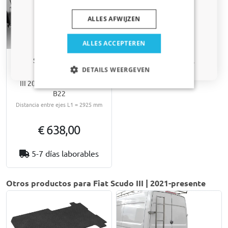
correo electrónico
ALLES AFWIJZEN
Sí, quiero mi descuento.
ALLES ACCEPTEREN
Solo actualizaciones y ofertas relevantes para tu coche.
Estribos laterales
DETAILS WEERGEVEN
compatibles con Fiat Scudo
III 2021-presente Q-Step
B22
Distancia entre ejes L1 = 2925 mm
€ 638,00
5-7 días laborables
Otros productos para Fiat Scudo III | 2021-presente