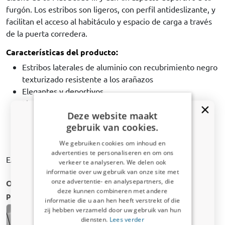
furgón. Los estribos son ligeros, con perfil antideslizante, y
facilitan el acceso al habitáculo y espacio de carga a través
de la puerta corredera.
Características del producto:
Estribos laterales de aluminio con recubrimiento negro
texturizado resistente a los arañazos
Elegantes y deportivos
Ligero y resistente
Deze website maakt
Con perfil antideslizante
gebruik van cookies.
Montaje en puntos de fijación existentes; sin taladros
Incluye kit de montaje e instrucciones
We gebruiken cookies om inhoud en
advertenties te personaliseren en om ons
EAN:8719457939406
verkeer te analyseren. We delen ook
¿Recibiste un código de descuento
informatie over uw gebruik van onze site met
del 5%?
onze advertentie- en analysepartners, die
Otras Estribos laterales para Fiat Scudo III | 2021-
deze kunnen combineren met andere
presente
Suscríbete ahora a nuestro boletín y
informatie die u aan hen heeft verstrekt of die
benefíciate. Tu código de descuento es válido
zij hebben verzameld door uw gebruik van hun
por 3 días.
diensten.
Lees verder