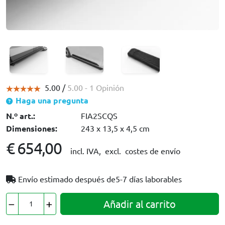
5.00 /
5.00
- 1 Opinión
Haga una pregunta
N.º art.:
FIA2SCQS
Dimensiones:
243 x 13,5 x 4,5 cm
€ 654,00
incl. IVA,
excl. costes de envío
Envío estimado después de
5-7 días laborables
Añadir al carrito