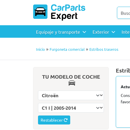
Equipaje y transporte
Exterior
Inte
»
»
Inicio
Furgoneta comercial
Estribos traseros
Estri
TU MODELO DE COCHE
Actu
Seleccionar marca de coche
Cons
favor
Seleccionar modelo de coche
Restablecer