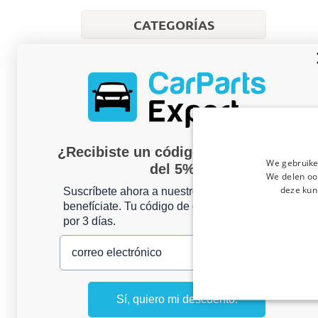
CATEGORÍAS
Equipaje y transporte
Exterior
Interior
Furgoneta comercial
¿Recibiste un código de descuento
Estribos laterales
We gebruike
del 5%?
Escaleras de puerta
We delen ook
Barras delanteras, traseras y laterales
deze kun
Suscríbete ahora a nuestro boletín y
Fundas de asiento
benefíciate. Tu código de descuento es válido
por 3 días.
Estribos traseros
Barras de techo
correo electrónico
Protección del espacio de carga
Cajas de almacenamiento
Bacas de techo
Sí, quiero mi descuento.
Iluminación