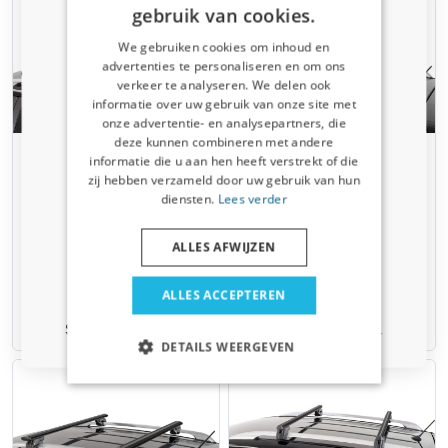
gebruik van cookies.
We gebruiken cookies om inhoud en
advertenties te personaliseren en om ons
verkeer te analyseren. We delen ook
¿Recibiste un código de descuento
informatie over uw gebruik van onze site met
del 5%?
onze advertentie- en analysepartners, die
deze kunnen combineren met andere
Suscríbete ahora a nuestro boletín y
Barras de techo para
Barras de techo para
informatie die u aan hen heeft verstrekt of die
benefíciate. Tu código de descuento es válido
Volkswagen Golf V Variant
Volkswagen Golf V Variant
zij hebben verzameld door uw gebruik van hun
por 3 días.
(1K) 2007-2009 familiar
(1K) 2007-2009 familiar
diensten.
Lees verder
Menabo Fender negro
Menabo Fender plata
correo electrónico
Para modelos con barras de techo
Para modelos con barras de techo
ALLES AFWIJZEN
abiertas
abiertas
€ 129,00
€ 129,00
Sí, quiero mi descuento.
ALLES ACCEPTEREN
Solo actualizaciones y ofertas relevantes para tu coche.
Disponible en stock
Disponible en stock
DETAILS WEERGEVEN