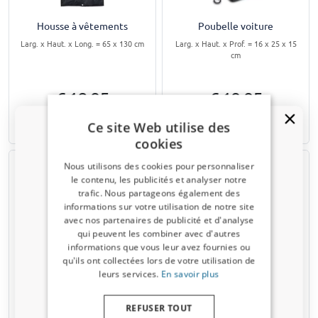
Housse à vêtements
Poubelle voiture
Larg. x Haut. x Long. = 65 x 130 cm
Larg. x Haut. x Prof. = 16 x 25 x 15
cm
€ 18,95
€ 19,95
Ce site Web utilise des
Disponible sur stock
Disponible sur stock
cookies
Nous utilisons des cookies pour personnaliser
le contenu, les publicités et analyser notre
trafic. Nous partageons également des
Un code de réduction de 5 % ?
informations sur votre utilisation de notre site
avec nos partenaires de publicité et d'analyse
Inscrivez-vous dès maintenant à notre
qui peuvent les combiner avec d'autres
newsletter et profitez-en ! Votre code promo est
informations que vous leur avez fournies ou
valable 3 jours.
qu'ils ont collectées lors de votre utilisation de
Sac à chaussures (L)
Sac à chaussures (M)
leurs services.
En savoir plus
Larg. x Haut. x Long. = 23 x 15 x 37
Larg. x Haut. x Long. = 28 x 45 cm
Adresse email
cm
REFUSER TOUT