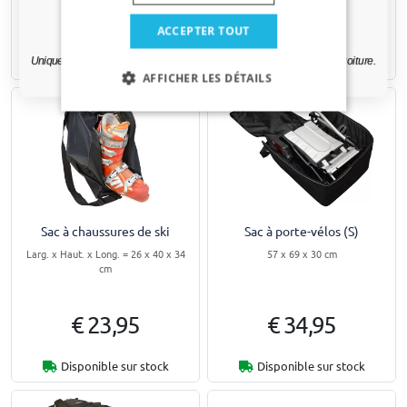
€ 14,95
€ 7,95
Oui, je veux ma réduction.
ACCEPTER TOUT
Uniquement des mises à jour et des offres pertinentes pour votre voiture.
Disponible sur stock
Disponible sur stock
AFFICHER LES DÉTAILS
Sac à chaussures de ski
Sac à porte-vélos (S)
Larg. x Haut. x Long. = 26 x 40 x 34
57 x 69 x 30 cm
cm
€ 23,95
€ 34,95
Disponible sur stock
Disponible sur stock