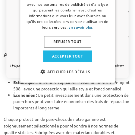
avec nos partenaires de publicité et d'analyse
durables et offrent une excellente protection contre les
Inscrivez-vous dès maintenant à notre
qui peuvent les combiner avec d'autres
rayures et les bosses. Leur finition noire mate protège contre
newsletter et profitez-en ! Votre code promo est
informations que vous leur avez fournies ou
les rayons UV, garantissant une qualité durable.
valable 3 jours.
qu'ils ont collectées lors de votre utilisation de
ABS :
Les protections en ABS sont solides, résistantes aux
leurs services.
En savoir plus
chocs et offrent un haut niveau de protection. Elles sont
Adresse email
faciles à installer et disponibles en plusieurs finitions, dont le
REFUSER TOUT
noir mat et l’aspect carbone.
Oui, je veux ma réduction.
Avantages des protections de pare-chocs
ACCEPTER TOUT
Protection :
Évitez des réparations coûteuses de votre pare-
Uniquement des mises à jour et des offres pertinentes pour votre voiture.
chocs dues à l’utilisation quotidienne, comme les rayures, les
AFFICHER LES DÉTAILS
bosses ou l’usure lors du chargement et du déchargement.
Esthétique :
Améliorez l’apparence visuelle de votre Peugeot
508 I avec une protection qui allie style et fonctionnalité.
Économies :
Un petit investissement dans une protection de
pare-chocs peut vous faire économiser des frais de réparation
importants à long terme.
Chaque protection de pare-chocs de notre gamme est
soigneusement sélectionnée pour répondre à nos normes de
qualité strictes. Fabriquées avec des matériaux durables et