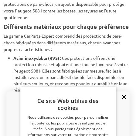
protections de pare-chocs, un ajout indispensable pour protéger
votre Peugeot 508 I contre les bosses, les rayures et l’usure
quotidienne.
Différents matériaux pour chaque préférence
La gamme CarParts-Expert comprend des protections de pare-
chocs fabriquées dans différents matériaux, chacun ayant ses
propres caractéristiques :
Acier inoxydable (RVS) :
Ces protections offrent une
protection robuste et ajoutent une touche luxueuse à votre
Peugeot 508 I. Elles sont fabriquées sur mesure, faciles à
installer avec un ruban adhésif double face, disponibles en
plusieurs couleurs, et reconnues pour leur durabilité et leur
résistance à la corrosion.
Tôle aluminium antidérapante :
Conçues pour un usage
Ce site Web utilise des
intensif, ces protections offrent une meilleure adhérence
cookies
pour éviter de glisser lors du chargement et du
déchargement. Elles allient fonctionnalité et style robuste,
Nous utilisons des cookies pour personnaliser
sont faciles à installer ou à remplacer, et disponibles en
le contenu, les publicités et analyser notre
plusieurs couleurs.
trafic. Nous partageons également des
Un code de réduction de 5 % ?
PU (polyuréthane) :
Les protections en PU sont flexibles,
informations sur votre utilisation de notre site