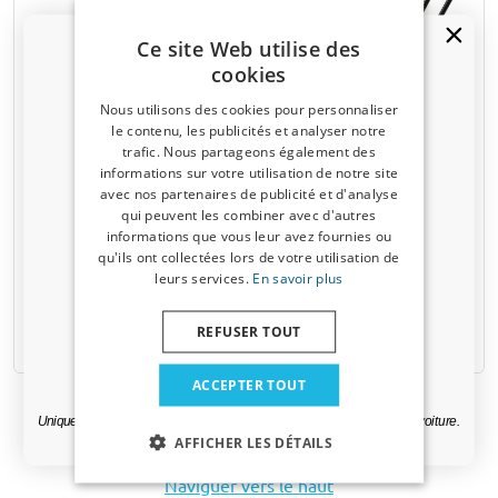
Ce site Web utilise des
cookies
Nous utilisons des cookies pour personnaliser
Chaînes neige 245/45 R18 -
Porte-vélos de toit Yakima
le contenu, les publicités et analyser notre
Pewag Servo Sport RSS 76 -
HighRoad
trafic. Nous partageons également des
jeu de 2 pièces
Pour 1 vélo classiques ou 1 VTT
Un code de réduction de 5 % ?
informations sur votre utilisation de notre site
Pas pour les vélos électriques
Pour les voitures particulières
avec nos partenaires de publicité et d'analyse
normales
Inscrivez-vous dès maintenant à notre
qui peuvent les combiner avec d'autres
Auto-tendant
newsletter et profitez-en ! Votre code promo est
informations que vous leur avez fournies ou
Avec protection de jante
valable 3 jours.
qu'ils ont collectées lors de votre utilisation de
€ 141,95
€ 290,00
leurs services.
En savoir plus
Adresse email
€ 113,56
€ 261,00
REFUSER TOUT
Disponible sur stock
Disponible sur stock
Oui, je veux ma réduction.
ACCEPTER TOUT
Uniquement des mises à jour et des offres pertinentes pour votre voiture.
AFFICHER LES DÉTAILS
Naviguer vers le haut