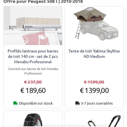
Offre pour Peugeot 508 I | 2010-2018
Profilés latéraux pour barres
Tente de toit Yakima SkyRise
de toit 140 cm - set de 2 pcs
HD Medium
Menabo Professional
Convient aux barres de toit Menabo
Professional
€ 237,00
€ 1599,00
€ 189,60
€ 1399,00
Disponible sur stock
5-7 jours ouvrables