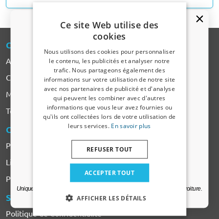
Ce site Web utilise des
cookies
CARPARTS
-EXPERT
Nous utilisons des cookies pour personnaliser
A propos de CarParts-Expert
le contenu, les publicités et analyser notre
trafic. Nous partageons également des
Un code de réduction de 5 % ?
Contact
informations sur votre utilisation de notre site
avec nos partenaires de publicité et d'analyse
Marques de voiture
Inscrivez-vous dès maintenant à notre
qui peuvent les combiner avec d'autres
newsletter et profitez-en ! Votre code promo est
informations que vous leur avez fournies ou
Tous les Produits
valable 3 jours.
qu'ils ont collectées lors de votre utilisation de
leurs services.
En savoir plus
COMMANDER
& PAYER
Adresse email
Payer
REFUSER TOUT
Livraison & Frais de transport
Oui, je veux ma réduction.
ACCEPTER TOUT
Plaintes & Retours
Uniquement des mises à jour et des offres pertinentes pour votre voiture.
SERVICES
& CONDITIONS
AFFICHER LES DÉTAILS
Politique de Confidentialité