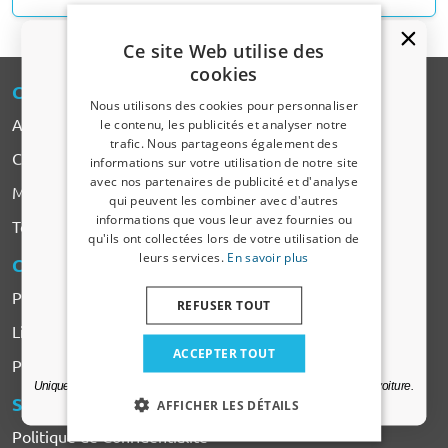
Ce site Web utilise des
cookies
CARPARTS
-EXPERT
Nous utilisons des cookies pour personnaliser
A propos de CarParts-Expert
le contenu, les publicités et analyser notre
trafic. Nous partageons également des
Un code de réduction de 5 % ?
Contact
informations sur votre utilisation de notre site
avec nos partenaires de publicité et d'analyse
Marques de voiture
Inscrivez-vous dès maintenant à notre
qui peuvent les combiner avec d'autres
newsletter et profitez-en ! Votre code promo est
informations que vous leur avez fournies ou
Tous les Produits
valable 3 jours.
qu'ils ont collectées lors de votre utilisation de
leurs services.
En savoir plus
COMMANDER
& PAYER
Adresse email
Payer
REFUSER TOUT
Livraison & Frais de transport
Oui, je veux ma réduction.
ACCEPTER TOUT
Plaintes & Retours
Uniquement des mises à jour et des offres pertinentes pour votre voiture.
SERVICES
& CONDITIONS
AFFICHER LES DÉTAILS
Politique de Confidentialité