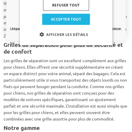
Notre gamme de grilles, spécialement conçues pour différents
REFUSER TOUT
modèles de voitures, vous garantit de trouver un produit
parfaitement adapté à votre Hyundai ix20. Elles sont fabriquées en
Oui, je veux ma réduction.
ACCEPTER TOUT
métal robuste avec un revêtement de haute qualité, faciles à
installer sans perçage et conçues selon les normes ISO 27955 / ISO
Uniquement des mises à jour et des offres pertinentes pour votre voiture.
AFFICHER LES DÉTAILS
27956, testées en sécurité conformément à la norme ECE R17.
Grilles de séparation pour plus de sécurité et
de confort
Les grilles de séparation sont un excellent complément aux grilles
pour chiens. Elles offrent une sécurité supplémentaire en créant
un espace distinct pour votre animal, séparé des bagages. Cela est
particulièrement utile si vous transportez des objets lourds ou non
fixés qui peuvent bouger pendant la conduite. Comme nos grilles
pour chiens, nos grilles de séparation sont conçues pour des
modèles de voitures spécifiques, garantissant un ajustement
parfait et une sécurité maximale. L’installation est aussi simple que
pour les grilles pour chiens, et elles peuvent souvent être
combinées avec une grille assortie pour plus de commodité.
Notre gamme