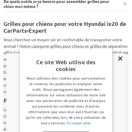
De quels outils ai-je besoin pour assembler grilles pour
chien moi-même ?
Grilles pour chiens pour votre Hyundai ix20 de
CarParts-Expert
Vous cherchez un moyen sûr et confortable de transporter votre
animal ? Notre catégorie grilles pour chiens et grilles de séparation
offre la solution idéale pour tout propriétaire de voiture souhaitant
voyager en toute sécurité avec son animal. Les grilles pour chiens
Ce site Web utilise des
et les grilles de séparation sont des accessoires essentiels pour
cookies
tout véhicule transportant des animaux. Elles créent un
Nous utilisons des cookies pour personnaliser
environnement sûr pour votre compagnon tout en protégeant le
le contenu, les publicités et analyser notre
conducteur et les passagers contre le chargement libre dans le
trafic. Nous partageons également des
coffre.
Un code de réduction de 5 % ?
informations sur votre utilisation de notre site
Pourquoi choisir nos grilles pour chiens
avec nos partenaires de publicité et d'analyse
Inscrivez-vous dès maintenant à notre
qui peuvent les combiner avec d'autres
newsletter et profitez-en ! Votre code promo est
Les grilles pour chiens sont conçues pour maintenir votre chien en
informations que vous leur avez fournies ou
valable 3 jours.
toute sécurité dans le coffre de votre Hyundai ix20. Cela assure
qu'ils ont collectées lors de votre utilisation de
non seulement le confort de votre animal, mais augmente
leurs services.
En savoir plus
Adresse email
également la sécurité pour lui et pour les occupants du véhicule.