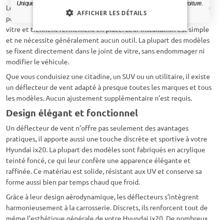
Uniquement des mises à jour et des offres pertinentes pour votre voiture.
Les déflecteurs de vent CarParts-Expert sont fabriqués sur mesure
AFFICHER LES DÉTAILS
pour chaque véhicule. Ils s’adaptent parfaitement à la ligne de la
vitre et tiennent fermement en place. Leur installation est simple
et ne nécessite généralement aucun outil. La plupart des modèles
se fixent directement dans le joint de vitre, sans endommager ni
modifier le véhicule.
Que vous conduisiez une citadine, un SUV ou un utilitaire, il existe
un déflecteur de vent adapté à presque toutes les marques et tous
les modèles. Aucun ajustement supplémentaire n’est requis.
Design élégant et fonctionnel
Un déflecteur de vent n’offre pas seulement des avantages
pratiques, il apporte aussi une touche discrète et sportive à votre
Hyundai ix20. La plupart des modèles sont fabriqués en acrylique
teinté foncé, ce qui leur confère une apparence élégante et
raffinée. Ce matériau est solide, résistant aux UV et conserve sa
forme aussi bien par temps chaud que froid.
Grâce à leur design aérodynamique, les déflecteurs s’intègrent
harmonieusement à la carrosserie. Discrets, ils renforcent tout de
même l’esthétique générale de votre Hyundai ix20. De nombreux