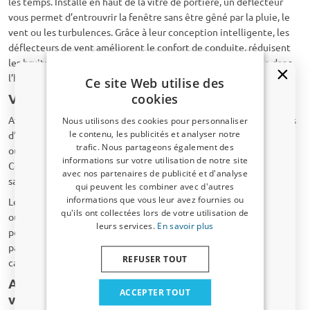
les temps. Installé en haut de la vitre de portière, un déflecteur
vous permet d’entrouvrir la fenêtre sans être gêné par la pluie, le
vent ou les turbulences. Grâce à leur conception intelligente, les
déflecteurs de vent améliorent le confort de conduite, réduisent
les bruits du vent et assurent une circulation d’air constante dans
l’habitacle.
Ce site Web utilise des
Ventilation naturelle sans inconvénients
cookies
Avec les déflecteurs de vent, vous profitez d’air frais sans courants
Nous utilisons des cookies pour personnaliser
le contenu, les publicités et analyser notre
d’air, sans bruit excessif et sans éclaboussures. Même sous la pluie
trafic. Nous partageons également des
ou à vitesse élevée, vous pouvez garder les vitres entrouvertes.
Un code de réduction de 5 % ?
informations sur votre utilisation de notre site
Cela évite la formation de buée et maintient l’air intérieur frais,
avec nos partenaires de publicité et d'analyse
Inscrivez-vous dès maintenant à notre
sans avoir recours à la climatisation.
qui peuvent les combiner avec d'autres
newsletter et profitez-en ! Votre code promo est
informations que vous leur avez fournies ou
Les déflecteurs sont particulièrement utiles par temps changeant
valable 3 jours.
qu'ils ont collectées lors de votre utilisation de
ou lors de longs trajets. Ils empêchent la pluie et la saleté de
leurs services.
En savoir plus
pénétrer et augmentent le confort du conducteur comme des
Adresse email
passagers. Ils contribuent également à réduire l’éblouissement
REFUSER TOUT
causé par le soleil latéral, sans nuire à la visibilité.
Ajustement parfait pour chaque modèle de
Oui, je veux ma réduction.
ACCEPTER TOUT
véhicule