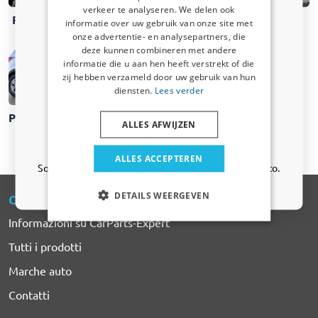
verkeer te analyseren. We delen ook
Pedane laterali
Piastre
Proteggi
informatie over uw gebruik van onze site met
sottoscocca
paraurti
Ricevi un codice sconto del 5%
onze advertentie- en analysepartners, die
deze kunnen combineren met andere
Iscriviti alla newsletter e risparmia subito! Lo
informatie die u aan hen heeft verstrekt of die
sconto scade tra 3 giorni.
zij hebben verzameld door uw gebruik van hun
Email address
diensten.
Lees verder
Terminali di
Proteggiportiere
Spoiler
ALLES AFWIJZEN
scarico
auto
Sì, voglio il mio sconto
ALLES ACCEPTEREN
Solo aggiornamenti e offerte rilevanti per la tua auto.
DETAILS WEERGEVEN
CARPARTS
-EXPERT
Informazioni su CarParts-Expert
Tutti i prodotti
Marche auto
Contatti