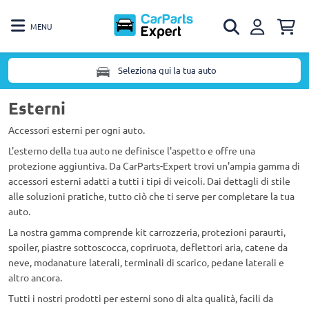
MENU
Seleziona qui la tua auto
Esterni
Accessori esterni per ogni auto.
L'esterno della tua auto ne definisce l'aspetto e offre una
protezione aggiuntiva. Da CarParts-Expert trovi un'ampia gamma di
accessori esterni adatti a tutti i tipi di veicoli. Dai dettagli di stile
alle soluzioni pratiche, tutto ciò che ti serve per completare la tua
auto.
La nostra gamma comprende kit carrozzeria, protezioni paraurti,
spoiler, piastre sottoscocca, copriruota, deflettori aria, catene da
neve, modanature laterali, terminali di scarico, pedane laterali e
altro ancora.
Tutti i nostri prodotti per esterni sono di alta qualità, facili da