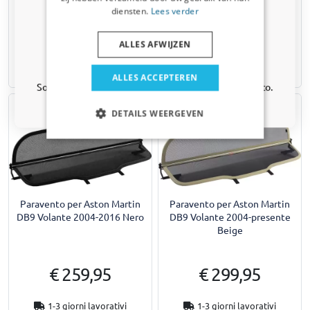
Email address
diensten.
Lees verder
€ 65,95
€ 139,95
ALLES AFWIJZEN
Sì, voglio il mio sconto
Data di spedizione prevista:
13 agosto 2026
Disponibile a magazzino
ALLES ACCEPTEREN
Solo aggiornamenti e offerte rilevanti per la tua auto.
DETAILS WEERGEVEN
Paravento per Aston Martin
Paravento per Aston Martin
DB9 Volante 2004-2016 Nero
DB9 Volante 2004-presente
Beige
€ 259,95
€ 299,95
1-3 giorni lavorativi
1-3 giorni lavorativi