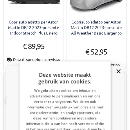
Copriauto adatto per Aston
Copriauto adatto per Aston
Martin DB12 2023-presente
Martin DB12 2023-presente
Indoor Stretch Plus L nero
All Weather Basic L argento
€ 89,95
€ 52,95
Data di spedizione prevista:
13 agosto 2026
Disponibile a magazzino
Deze website maakt
gebruik van cookies.
We gebruiken cookies om inhoud en
advertenties te personaliseren en om ons
verkeer te analyseren. We delen ook
informatie over uw gebruik van onze site met
Ricevi un codice sconto del 5%
onze advertentie- en analysepartners, die
deze kunnen combineren met andere
Copriauto adatto per Aston
Copriauto adatto per Aston
Iscriviti alla newsletter e risparmia subito! Lo
informatie die u aan hen heeft verstrekt of die
Martin DB12 2023-presente
Martin DB12 2023-presente
sconto scade tra 3 giorni.
zij hebben verzameld door uw gebruik van hun
All Weather Basic L nero
All Weather Plus L