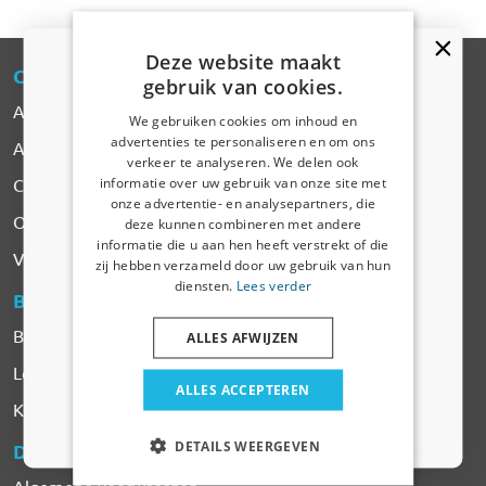
Deze website maakt
CARPARTS
-EXPERT
gebruik van cookies.
Alle Producten
We gebruiken cookies om inhoud en
advertenties te personaliseren en om ons
Automerken
Kortingscode van 5% ontvangen?
verkeer te analyseren. We delen ook
informatie over uw gebruik van onze site met
Contact
Vertel ons waar u voor winkelt om uw korting te
onze advertentie- en analysepartners, die
ontvangen. Ik winkel voor mijn:
Over CarParts-Expert
deze kunnen combineren met andere
informatie die u aan hen heeft verstrekt of die
Auto
Vacatures
zij hebben verzameld door uw gebruik van hun
diensten.
Lees verder
BESTELLEN
& BETALEN
Bedrijfswagen
Betalen
ALLES AFWIJZEN
Levering & Verzendkosten
Huisdier
ALLES ACCEPTEREN
Klachten & Retourneren
Nee dankje, ik wil geen korting
DETAILS WEERGEVEN
DIENSTEN
& VOORWAARDEN