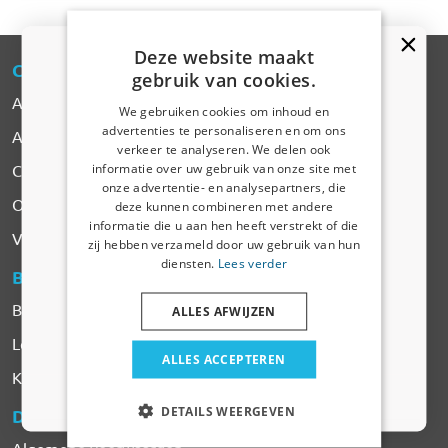
Deze website maakt
CARPARTS
-EXPERT
gebruik van cookies.
Alle Producten
We gebruiken cookies om inhoud en
advertenties te personaliseren en om ons
Automerken
Kortingscode van 5% ontvangen?
verkeer te analyseren. We delen ook
informatie over uw gebruik van onze site met
Contact
Vertel ons waar u voor winkelt om uw korting te
onze advertentie- en analysepartners, die
ontvangen. Ik winkel voor mijn:
Over CarParts-Expert
deze kunnen combineren met andere
informatie die u aan hen heeft verstrekt of die
Auto
Vacatures
zij hebben verzameld door uw gebruik van hun
diensten.
Lees verder
BESTELLEN
& BETALEN
Bedrijfswagen
Betalen
ALLES AFWIJZEN
Levering & Verzendkosten
Huisdier
ALLES ACCEPTEREN
Klachten & Retourneren
Nee dankje, ik wil geen korting
DETAILS WEERGEVEN
DIENSTEN
& VOORWAARDEN