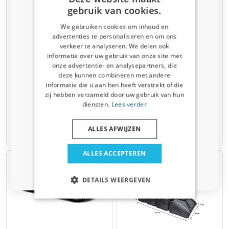
gebruik van cookies.
We gebruiken cookies om inhoud en
advertenties te personaliseren en om ons
Kortingscode van 5% ontvangen?
verkeer te analyseren. We delen ook
Dakkoffer Hapro Traxer 8.6
Dakkoffer Hapro Traxer 8.6
informatie over uw gebruik van onze site met
Vertel ons waar u voor winkelt om uw korting te
Pure White
Pure White met Car-
onze advertentie- en analysepartners, die
ontvangen. Ik winkel voor mijn:
Bags.com dakkoffertassenset
530 liter, 215 x 90 x 43 cm
deze kunnen combineren met andere
530 liter, 215 x 90 x 43 cm
informatie die u aan hen heeft verstrekt of die
Auto
zij hebben verzameld door uw gebruik van hun
€ 753,00
diensten.
Lees verder
€ 594,00
€ 693,00
Bedrijfswagen
ALLES AFWIJZEN
3-5 werkdagen
3-5 werkdagen
Huisdier
ALLES ACCEPTEREN
Nee dankje, ik wil geen korting
DETAILS WEERGEVEN