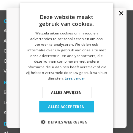
Deze website maakt
CARPARTS
-EXPERT
gebruik van cookies.
Alle Producten
We gebruiken cookies om inhoud en
advertenties te personaliseren en om ons
Automerken
Kortingscode van 5% ontvangen?
verkeer te analyseren. We delen ook
informatie over uw gebruik van onze site met
Contact
Vertel ons waar u voor winkelt om uw korting te
onze advertentie- en analysepartners, die
ontvangen. Ik winkel voor mijn:
Over CarParts-Expert
deze kunnen combineren met andere
informatie die u aan hen heeft verstrekt of die
Auto
Vacatures
zij hebben verzameld door uw gebruik van hun
diensten.
Lees verder
BESTELLEN
& BETALEN
Bedrijfswagen
Betalen
ALLES AFWIJZEN
Levering & Verzendkosten
Huisdier
ALLES ACCEPTEREN
Klachten & Retourneren
Nee dankje, ik wil geen korting
DETAILS WEERGEVEN
DIENSTEN
& VOORWAARDEN