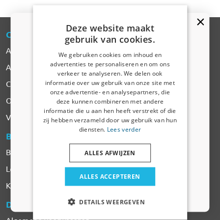
Deze website maakt
CARPARTS
-EXPERT
gebruik van cookies.
Alle Producten
We gebruiken cookies om inhoud en
advertenties te personaliseren en om ons
Automerken
Kortingscode van 5% ontvangen?
verkeer te analyseren. We delen ook
informatie over uw gebruik van onze site met
Contact
Vertel ons waar u voor winkelt om uw korting te
onze advertentie- en analysepartners, die
ontvangen. Ik winkel voor mijn:
Over CarParts-Expert
deze kunnen combineren met andere
informatie die u aan hen heeft verstrekt of die
Auto
Vacatures
zij hebben verzameld door uw gebruik van hun
diensten.
Lees verder
BESTELLEN
& BETALEN
Bedrijfswagen
Betalen
ALLES AFWIJZEN
Levering & Verzendkosten
Huisdier
ALLES ACCEPTEREN
Klachten & Retourneren
Nee dankje, ik wil geen korting
DETAILS WEERGEVEN
DIENSTEN
& VOORWAARDEN