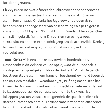
hondeneigenaren.
Flexxy
is een innovatief merk dat lichtgewicht hondenbenches
voor in auto modellen biedt met een slimme constructie van
aluminium en staal. Ondanks het lage gewicht bieden deze
benches een zeer hoge mate van bescherming en zijn ze getest
volgens ECE-R17 bij het RISE-instituut in Zweden. Flexxy benches
zijn stil in gebruik (rammelvrij), voorzien van een gasveer,
sleutelslot en hebben een nooduitgang aan de achterzijde. Dankzij
het modulaire ontwerp zijn ze geschikt voor vrijwel elk
voertuigtype.
1one1 Origami
is een unieke opvouwbare hondenbench.
Desondanks is dit ook een veilige optie, want de autobench is
crashgetest en goedgekeurd door de Duitse TÜV Süd. De bench
bevat een stevig aluminium frame en beschermt uw hond tegen de
zon met een meshdoek, waardoor hij/zij zelf nog naar buiten kan
kijken. De Origami hondenbench is in slechts enkele seconden uit
te klappen, door aan de centrale spanriem te trekken. Het
inklappen gaat net zo snel: u ontgrendelt de spanriem, die zich
daarna automatisch oprolt. Hierdoor transformeert de autobench
in een klein pakketje, dat ruimtebesparend is op te bergen in uw