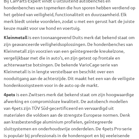
Bij CarParts-Expert vindt u uitsluitend autobenches en
hondenbenches van topmerken die hun sporen hebben verdiend op
het gebied van veiligheid, functionaliteit en duurzaamheid. Elk
merk biedt unieke voordelen, zodat u met een gerust hart de juiste
keuze maakt voor uw hond en voertuig.
Kleinmetall
is een toonaangevend Duits merk dat bekend staat om
zijn geavanceerde veiligheidsoplossingen. De hondenbenches van
Kleinmetall zijn voorzien van een geïntegreerde kreukelzone,
vergelijkbaar met die in auto’s, en zijn getest op frontale en
achterwaartse botsingen. De bekende VarioCage-serie van
Kleinmetall is in lengte verstelbaar en beschikt over een
nooduitgang aan de achterzijde. Dit maakt het een van de veiligste
hondenkooisysteem voor in de auto op de markt.
4pets
is een Zwitsers merk dat bekend staat om zijn hoogwaardige
afwerking en compromisloze kwaliteit. De autobench modellen
van 4pets zijn TÜV Süd-gecertificeerd en vervaardigd uit
materialen die voldoen aan de strengste Europese normen. Denk
aan krasbestendige aluminium profielen, geïntegreerde
sluitsystemen en onderhoudsvrije onderdelen. De 4pets Pro-serie
is populair bij professionals in de hondensport en bij veeleisende