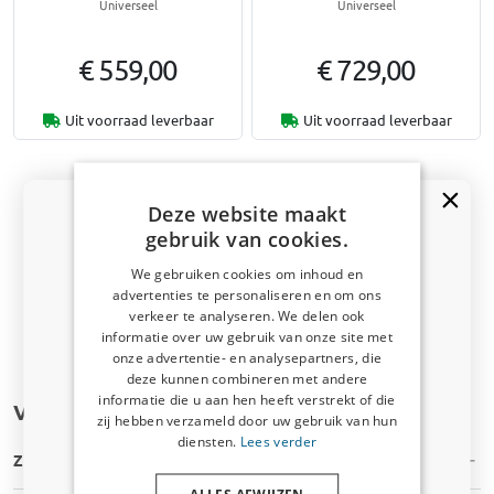
Universeel
Universeel
€ 559,00
€ 729,00
Uit voorraad leverbaar
Uit voorraad leverbaar
Deze website maakt
gebruik van cookies.
1
2
We gebruiken cookies om inhoud en
Pagina 1 van 2
advertenties te personaliseren en om ons
Kortingscode van 5% ontvangen?
verkeer te analyseren. We delen ook
Navigeer naar boven
informatie over uw gebruik van onze site met
Vertel ons waar u voor winkelt om uw korting te
onze advertentie- en analysepartners, die
ontvangen. Ik winkel voor mijn:
deze kunnen combineren met andere
informatie die u aan hen heeft verstrekt of die
Veelgestelde vragen
Auto
zij hebben verzameld door uw gebruik van hun
diensten.
Lees verder
Zijn de hondenbenches op voorraad?
Bedrijfswagen
ALLES AFWIJZEN