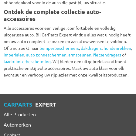
of hondenkooi voor in de auto die past bij uw situatie.
Ontdek de complete collectie auto-
accessoires
Alle accessoires voor een veilige, comfortabele en volledig
uitgeruste auto. Bij CarParts-Expert vindt u alles wat u nodig heeft
om uw auto compleet te maken en aan al uw wensen te voldoen.
Of u nu zoekt naar
bumperbeschermers
,
dakdragers
,
hondenrekken
,
imperialen
,
auto zonneschermen
,
armsteunen
,
fietsendragers
of
laadruimte-bescherming
. Wij bieden een uitgebreid assortiment
praktische en stijlvolle accessoires. Maak uw auto klaar voor elk
avontuur en verhoog uw rijplezier met onze kwaliteitsproducten.
CARPARTS
-EXPERT
Alle Producten
Automerken
Contact