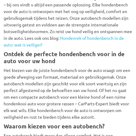
– bij ons vindt u altijd een passende oplossing. Elke hondenbench
voor de auto is ontworpen met het oog op veiligheid, comfort en
gebruiksgemak tijdens het reizen. Onze autobench modellen zijn
uitvoerig getest en voldoen aan de strengste internationale
botsveiligheidsnormen. Zo reist uw hond veilig en ontspannen mee
in de auto. Lees ook ons blog:
Hondenrek of hondenbench in de
auto: wat is veiliger?
Ontdek de perfecte hondenbench voor in de
auto voor uw hond
Het kiezen van de juiste hondenbench voor de auto vraagt om een
goede afweging van formaat, materiaal en gebruiksgemak. Onze
autobench modellen zijn geschikt voor elk soort voertuig en zijn
perfect afgestemd op de behoeften van uw hond. Of het nu gaat
om een compacte autobench voor een kleine hond of een ruime
hondenkooi auto voor grotere rassen – CarParts-Expert biedt voor
elk wat wils. Elke hondenbench voor de auto is ontworpen om
veiligheid en rust te bieden tijdens elke autorit.
Waarom kiezen voor een autobench?
Een autobench biedt meer dan alleen comfort. Het is een