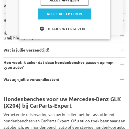
Past de hondenbench in mijn auto?
Huisdier
ALLES ACCEPTEREN
Hoe weet ik of mijn hond in de hondenbench past?
Nee dankje, ik wil geen korting
DETAILS WEERGEVEN
Ik heb moeite met het monteren van de hondenbench. Kunt
u mij hierbij helpen?
Wat is jullie verzendtijd?
Hoe weet ik zeker dat deze hondenbenches passen op mijn
type auto?
Wat zijn jullie verzendkosten?
Hondenbenches voor uw Mercedes-Benz GLK
(X204) bij CarParts-Expert
Verbeter de reiservaring van uw huisdier met het assortiment
hondenbenches van CarParts-Expert. Of u nu op zoek bent naar een
autobench, een hondenbench auto of een stevige hondenkooi auto