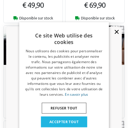
€ 49,90
€ 69,90
Disponible sur stock
Disponible sur stock
Ce site Web utilise des
cookies
Nous utilisons des cookies pour personnaliser
le contenu, les publicités et analyser notre
trafic. Nous partageons également des
Un code de réduction de 5 % ?
informations sur votre utilisation de notre site
Harnais pour chien voiture
Harnais pour chien voiture
avec nos partenaires de publicité et d'analyse
Inscrivez-vous dès maintenant à notre
Allsafe Comfort XL
Allsafe L
qui peuvent les combiner avec d'autres
newsletter et profitez-en ! Votre code promo est
informations que vous leur avez fournies ou
valable 3 jours.
qu'ils ont collectées lors de votre utilisation de
leurs services.
En savoir plus
Adresse email
€ 99,90
€ 79,90
REFUSER TOUT
Disponible sur stock
Disponible sur stock
Oui, je veux ma réduction.
ACCEPTER TOUT