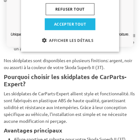
deux:
Skidplate avant
: Installé sous la partie avant de votre Skoda
REFUSER TOUT
Superb II (3T). Protège contre les dommages de
Oui, je veux ma réduction.
stationnement et les projections de pierres, tout en donnant
ACCEPTER TOUT
un look sportif à votre Skoda Superb II (3T).
Uniquement des mises à jour et des offres pertinentes pour votre voiture.
Skidplate arrière
: Placé sous l’arrière de votre Skoda Superb II
AFFICHER LES DÉTAILS
(3T). Protège lors des manœuvres en marche arrière et donne
un aspect robuste à l’arrière.
Nos skidplates sont disponibles en plusieurs finitions: argent, noir
ou assorti à la couleur de votre Skoda Superb II (3T).
Pourquoi choisir les skidplates de CarParts-
Expert?
Les skidplates de CarParts-Expert allient style et fonctionnalité. Ils
sont fabriqués en plastique ABS de haute qualité, garantissant
solidité et résistance aux intempéries. Grâce à leur conception
spécifique au véhicule, l’installation est simple et ne nécessite
aucune modification ni perçage.
Avantages principaux
Allure sportive et robuste pour votre Skoda Superb II (3T)