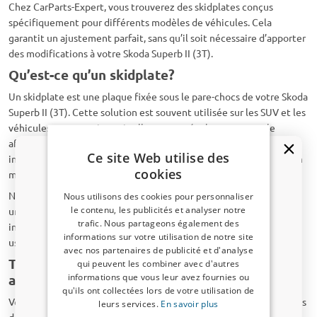
Chez CarParts-Expert, vous trouverez des skidplates conçus
spécifiquement pour différents modèles de véhicules. Cela
garantit un ajustement parfait, sans qu’il soit nécessaire d’apporter
des modifications à votre Skoda Superb II (3T).
Qu’est-ce qu’un skidplate?
Un skidplate est une plaque fixée sous le pare-chocs de votre Skoda
Superb II (3T). Cette solution est souvent utilisée sur les SUV et les
véhicules tout-terrain, mais elle apporte également un style
affirmé aux modèles classiques. Le skidplate protège la partie
Ce site Web utilise des
inférieure du pare-chocs contre les petits impacts, par exemple en
cookies
montant sur un trottoir ou face aux projections de gravillons.
Nos skidplates sont conçus pour améliorer l’aspect visuel et offrir
Nous utilisons des cookies pour personnaliser
le contenu, les publicités et analyser notre
une protection légère. Ils ne conviennent pas à une utilisation
trafic. Nous partageons également des
intensive en tout-terrain, mais sont parfaitement adaptés à un
Un code de réduction de 5 % ?
informations sur votre utilisation de notre site
usage quotidien.
avec nos partenaires de publicité et d'analyse
Inscrivez-vous dès maintenant à notre
Types de skidplates: pare-chocs avant et
qui peuvent les combiner avec d'autres
newsletter et profitez-en ! Votre code promo est
informations que vous leur avez fournies ou
arrière
valable 3 jours.
qu'ils ont collectées lors de votre utilisation de
Vous pouvez opter pour un skidplate à l’avant, à l’arrière ou pour les
leurs services.
En savoir plus
Adresse email