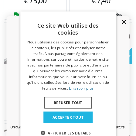
€ 75,00
€ 7,40
Disponible sur stock
7-15 jours ouvrables
Ce site Web utilise des
cookies
Nous utilisons des cookies pour personnaliser
le contenu, les publicités et analyser notre
trafic. Nous partageons également des
Exemple
Un code de réduction de 5 % ?
informations sur votre utilisation de notre site
avec nos partenaires de publicité et d'analyse
Inscrivez-vous dès maintenant à notre
Rehausse pour profilé latéral
Rouleau arrière anti-dérapant
qui peuvent les combiner avec d'autres
newsletter et profitez-en ! Votre code promo est
en acier inox - set 2 pcs pour
130 cm pour Q-Top C13 et
informations que vous leur avez fournies ou
valable 3 jours.
Q-Top C13
O19
qu'ils ont collectées lors de votre utilisation de
leurs services.
En savoir plus
Adresse email
€ 75,00
€ 133,00
REFUSER TOUT
Oui, je veux ma réduction.
5-7 jours ouvrables
Disponible sur stock
ACCEPTER TOUT
Uniquement des mises à jour et des offres pertinentes pour votre voiture.
AFFICHER LES DÉTAILS