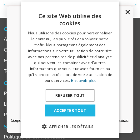
Ce site Web utilise des
cookies
CARPARTS
-EXPERT
Nous utilisons des cookies pour personnaliser
A propos de CarParts-Expert
le contenu, les publicités et analyser notre
trafic. Nous partageons également des
Un code de réduction de 5 % ?
Contact
informations sur votre utilisation de notre site
avec nos partenaires de publicité et d'analyse
Marques de voiture
Inscrivez-vous dès maintenant à notre
qui peuvent les combiner avec d'autres
newsletter et profitez-en ! Votre code promo est
informations que vous leur avez fournies ou
Tous les Produits
valable 3 jours.
qu'ils ont collectées lors de votre utilisation de
leurs services.
En savoir plus
COMMANDER
& PAYER
Adresse email
Payer
REFUSER TOUT
Livraison & Frais de transport
Oui, je veux ma réduction.
ACCEPTER TOUT
Plaintes & Retours
Uniquement des mises à jour et des offres pertinentes pour votre voiture.
SERVICES
& CONDITIONS
AFFICHER LES DÉTAILS
Politique de Confidentialité