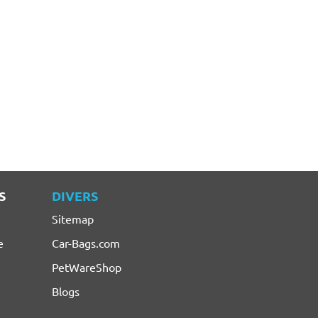
S
DIVERS
Sitemap
e
Car-Bags.com
PetWareShop
Blogs