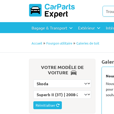
Bagage & Transport
Extérieur
Inté
»
»
Accueil
Fourgon utilitaire
Galeries de toit
Galer
VOTRE MODÈLE DE
VOITURE
Nous
Choisissez la marque
Nous
pour 
Choisissez le modèle
souha
Réinitialiser