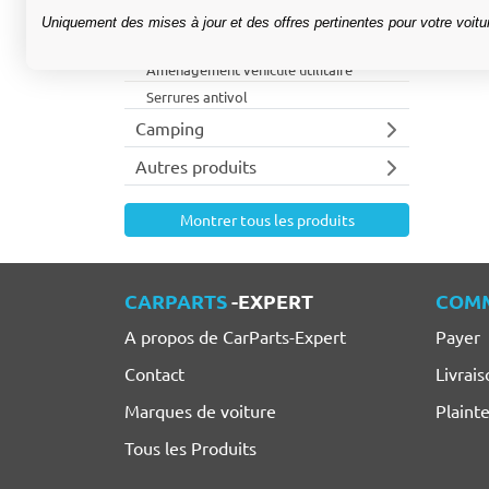
Accessoires fourgon
Uniquement des mises à jour et des offres pertinentes pour votre voitu
Grilles de fenêtres
Aménagement véhicule utilitaire
Serrures antivol
Camping
Autres produits
Montrer tous les produits
CARPARTS
-EXPERT
COM
A propos de CarParts-Expert
Payer
Contact
Livrais
Marques de voiture
Plaint
Tous les Produits