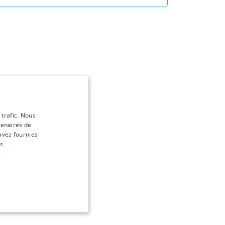
 trafic. Nous
tenaires de
avez fournies
us