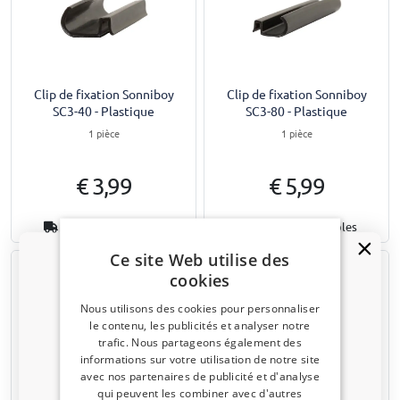
Clip de fixation Sonniboy
Clip de fixation Sonniboy
SC3-40 - Plastique
SC3-80 - Plastique
1 pièce
1 pièce
€ 3,99
€ 5,99
1-3 jours ouvrables
1-3 jours ouvrables
Ce site Web utilise des
cookies
Nous utilisons des cookies pour personnaliser
le contenu, les publicités et analyser notre
trafic. Nous partageons également des
Un code de réduction de 5 % ?
informations sur votre utilisation de notre site
avec nos partenaires de publicité et d'analyse
Inscrivez-vous dès maintenant à notre
Clip de fixation Sonniboy
Clip de fixation Sonniboy
qui peuvent les combiner avec d'autres
newsletter et profitez-en ! Votre code promo est