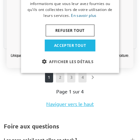
SC4-40 - Plastique
SC5-50 - Plastique
informations que vous leur avez fournies ou
valable 3 jours.
qu'ils ont collectées lors de votre utilisation de
1 pièce
1 pièce
leurs services.
En savoir plus
Adresse email
€ 4,99
€ 5,99
REFUSER TOUT
Oui, je veux ma réduction.
1-3 jours ouvrables
1-3 jours ouvrables
ACCEPTER TOUT
Uniquement des mises à jour et des offres pertinentes pour votre voiture.
AFFICHER LES DÉTAILS
1
2
3
4
Page 1 sur 4
Naviguer vers le haut
Foire aux questions
Les pare-soleil sont-elles en stock ?