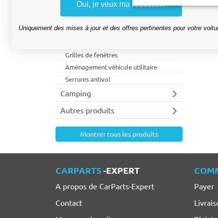
Oui, je veux ma réduction.
Bacs de rangement
Galeries de toit
Uniquement des mises à jour et des offres pertinentes pour votre voitu
Éclairage
Accessoires fourgon
Grilles de fenêtres
Aménagement véhicule utilitaire
Serrures antivol
Camping
Autres produits
Montrer tous les produits
CARPARTS
-EXPERT
COM
A propos de CarParts-Expert
Payer
Contact
Livrais