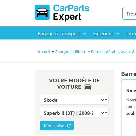
Bagage & Transport
Extérieur
Inté
»
»
Accueil
Fourgon utilitaire
Barres latérales, avant & 
Barre
VOTRE MODÈLE DE
VOITURE
Nous
Choisissez la marque
Nous
pour 
Choisissez le modèle
souha
Réinitialiser